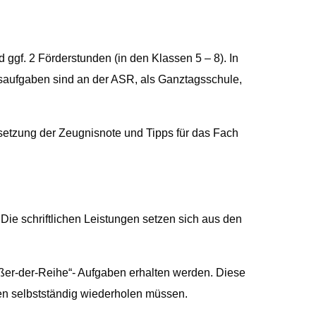
LARP
Mathematik
Religion
Lego
Englisch
Praktische Philosophie
Hauswirtschaft
Bilingualer Zweig
ggf. 2 Förderstunden (in den Klassen 5 – 8). In
Differenzierungskurse
Biologie
usaufgaben sind an der ASR, als Ganztagsschule,
WPI Biologie
Chemie
WPI Chemie
Videos
Erdkunde
WPI Französich
setzung der Zeugnisnote und Tipps für das Fach
Französisch
WPI Informatik
Geschichte
WP I Sozialwissensch
Informatik
Physik
. Die schriftlichen Leistungen setzen sich aus den
Kunst
Musik
ußer-der-Reihe“- Aufgaben erhalten werden. Diese
Sport
nen selbstständig wiederholen müssen.