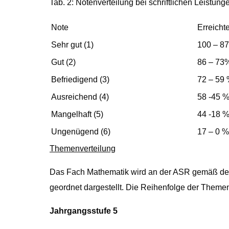
Tab. 2: Notenverteilung bei schriftlichen Leistung
Note
Erreicht
Sehr gut (1)
100 – 8
Gut (2)
86 – 73
Befriedigend (3)
72 – 59
Ausreichend (4)
58 -45 
Mangelhaft (5)
44 -18 
Ungenügend (6)
17 – 0 %
Themenverteilung
Das Fach Mathematik wird an der ASR gemäß dem
geordnet dargestellt. Die Reihenfolge der Themen i
Jahrgangsstufe 5