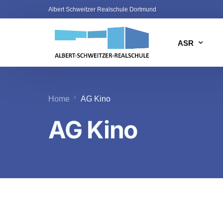
Albert Schweitzer Realschule Dortmund
ASR
Wir über uns
Home
AG Kino
Unser Leitbil
AG Kino
Schwerpunkt
Inklusion
International
Teamarbeit
Fachbereich
Schüler*inne