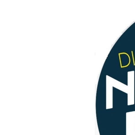
Elternvertret
Unsere Siege
FAQ