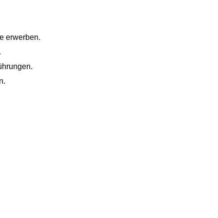
me erwerben.
.
ührungen.
n.